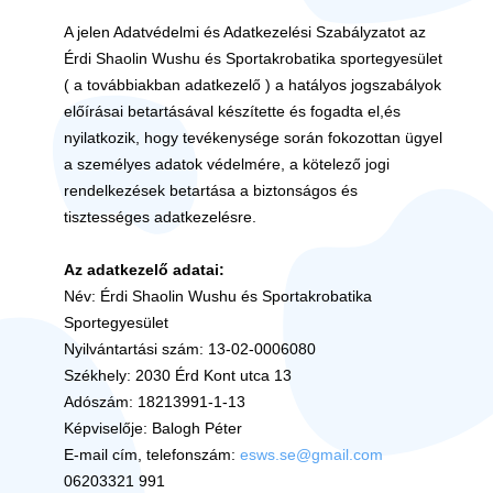
A jelen Adatvédelmi és Adatkezelési Szabályzatot az
Érdi Shaolin Wushu és Sportakrobatika sportegyesület
( a továbbiakban adatkezelő ) a hatályos jogszabályok
előírásai betartásával készítette és fogadta el,és
nyilatkozik, hogy tevékenysége során fokozottan ügyel
a személyes adatok védelmére, a kötelező jogi
rendelkezések betartása a biztonságos és
tisztességes adatkezelésre.
Az adatkezelő adatai:
Név: Érdi Shaolin Wushu és Sportakrobatika
Sportegyesület
Nyilvántartási szám: 13-02-0006080
Székhely: 2030 Érd Kont utca 13
Adószám: 18213991-1-13
Képviselője: Balogh Péter
E-mail cím, telefonszám:
esws.se@gmail.com
06203321 991