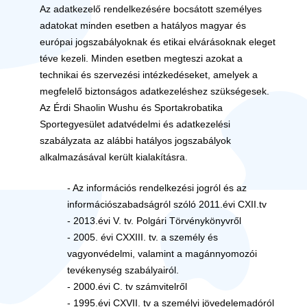
Az adatkezelő rendelkezésére bocsátott személyes
adatokat minden esetben a hatályos magyar és
európai jogszabályoknak és etikai elvárásoknak eleget
téve kezeli. Minden esetben megteszi azokat a
technikai és szervezési intézkedéseket, amelyek a
megfelelő biztonságos adatkezeléshez szükségesek.
Az Érdi Shaolin Wushu és Sportakrobatika
Sportegyesület adatvédelmi és adatkezelési
szabályzata az alábbi hatályos jogszabályok
alkalmazásával került kialakításra.
- Az információs rendelkezési jogról és az
információszabadságról szóló 2011.évi CXII.tv
- 2013.évi V. tv. Polgári Törvénykönyvről
- 2005. évi CXXIII. tv. a személy és
vagyonvédelmi, valamint a magánnyomozói
tevékenység szabályairól.
- 2000.évi C. tv számvitelről
- 1995.évi CXVII. tv a személyi jövedelemadóról