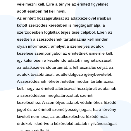
vélelmezni kell. Erre a tényre az érintett figyelmét
adott esetben fel kell hívni.
Az érintett hozzájárulását az adatkezelővel írásban
kötött szerződés keretében is megtagadhatja, a
szerződésben foglaltak teljesítése céljából. Eben az
esetben a szerződésnek tartalmaznia kell minden
olyan információt, amelyet a személyes adatok
kezelése szempontjából az érintettnek ismernie kell,
így különösen a kezelendő adatok meghatározását,
az adatkezelés időtartamát, a felhasználás célját, az
adatok továbbítását, adatfeldolgozó igénybevételét.
A szerződésnek félreérthetetlen módon tartalmaznia
kell, hogy az érintett aláírásával hozzájárult adatainak
a szerződésben meghatározottak szerinti
kezeléséhez. A személyes adatok védelméhez fűződő
jogot és az érintett személyességi jogait, ha a törvény
kivételt nem tesz, az adatkezeléshez fűződő más
érdekek- ideértve a közérdekű adatok nyilvánosságait
– is nem sérthetik.