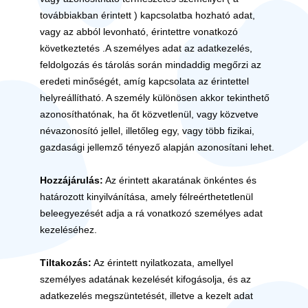
továbbiakban érintett ) kapcsolatba hozható adat,
vagy az abból levonható, érintettre vonatkozó
következtetés .A személyes adat az adatkezelés,
feldolgozás és tárolás során mindaddig megőrzi az
eredeti minőségét, amíg kapcsolata az érintettel
helyreállítható. A személy különösen akkor tekinthető
azonosíthatónak, ha őt közvetlenül, vagy közvetve
névazonosító jellel, illetőleg egy, vagy több fizikai,
gazdasági jellemző tényező alapján azonosítani lehet.
Hozzájárulás:
Az érintett akaratának önkéntes és
határozott kinyilvánítása, amely félreérthetetlenül
beleegyezését adja a rá vonatkozó személyes adat
kezeléséhez.
Tiltakozás:
Az érintett nyilatkozata, amellyel
személyes adatának kezelését kifogásolja, és az
adatkezelés megszüntetését, illetve a kezelt adat