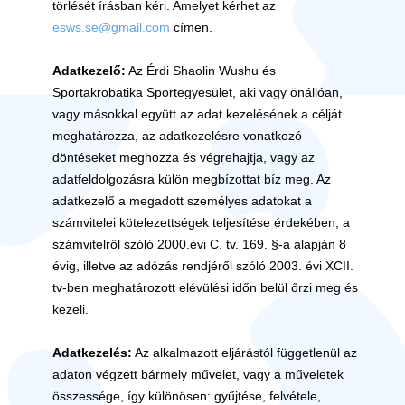
törlését írásban kéri. Amelyet kérhet az
esws.se@gmail.com
címen.
Adatkezelő:
Az Érdi Shaolin Wushu és
Sportakrobatika Sportegyesület, aki vagy önállóan,
vagy másokkal együtt az adat kezelésének a célját
meghatározza, az adatkezelésre vonatkozó
döntéseket meghozza és végrehajtja, vagy az
adatfeldolgozásra külön megbízottat bíz meg. Az
adatkezelő a megadott személyes adatokat a
számvitelei kötelezettségek teljesítése érdekében, a
számvitelről szóló 2000.évi C. tv. 169. §-a alapján 8
évig, illetve az adózás rendjéről szóló 2003. évi XCII.
tv-ben meghatározott elévülési időn belül őrzi meg és
kezeli.
Adatkezelés:
Az alkalmazott eljárástól függetlenül az
adaton végzett bármely művelet, vagy a műveletek
összessége, így különösen: gyűjtése, felvétele,