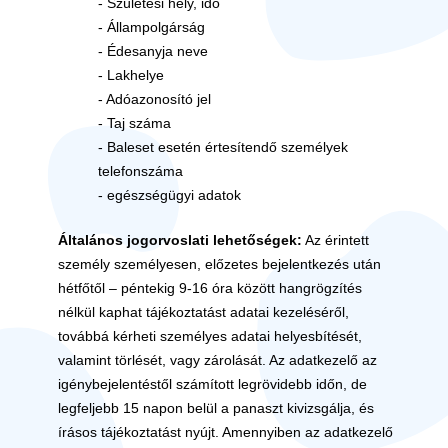
- Születési hely, idő
- Állampolgárság
- Édesanyja neve
- Lakhelye
- Adóazonosító jel
- Taj száma
- Baleset esetén értesítendő személyek
telefonszáma
- egészségügyi adatok
Általános jogorvoslati lehetőségek:
Az érintett
személy személyesen, előzetes bejelentkezés után
hétfőtől – péntekig 9-16 óra között hangrögzítés
nélkül kaphat tájékoztatást adatai kezeléséről,
továbbá kérheti személyes adatai helyesbítését,
valamint törlését, vagy zárolását. Az adatkezelő az
igénybejelentéstől számított legrövidebb időn, de
legfeljebb 15 napon belül a panaszt kivizsgálja, és
írásos tájékoztatást nyújt. Amennyiben az adatkezelő