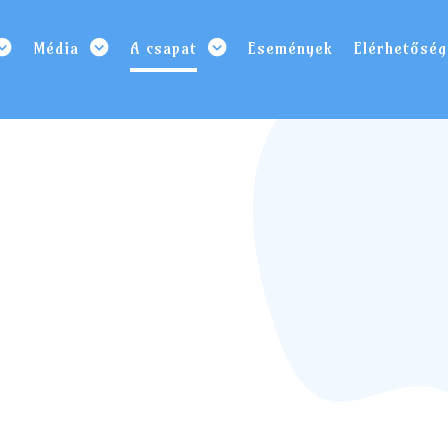
Média
A csapat
Események
Elérhetőség